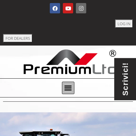
LOG IN
FOR DEALERS
Scrivici!