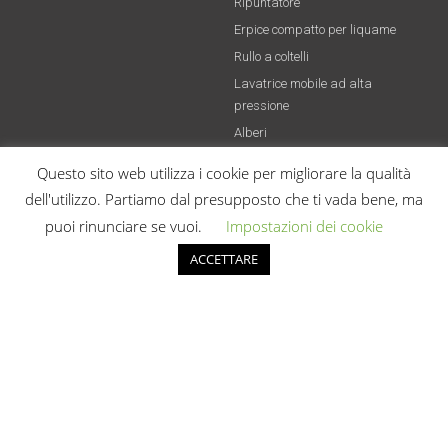
Ripuntatore
Erpice compatto per liquame
Rullo a coltelli
Lavatrice mobile ad alta
pressione
Alberi
Questo sito web utilizza i cookie per migliorare la qualità
Partners
dell'utilizzo. Partiamo dal presupposto che ti vada bene, ma
puoi rinunciare se vuoi.
Impostazioni dei cookie
ACCETTARE